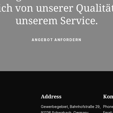
sich von unserer Qualitä
unserem Service.
ANGEBOT ANFORDERN
Address
Kon
Gewerbegebiet, Bahnhofstraße 29,
Phon
91126 Schwabach, Germany
Email