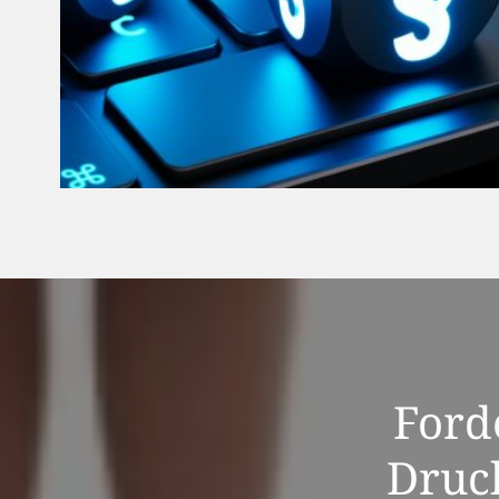
Forde
Druc