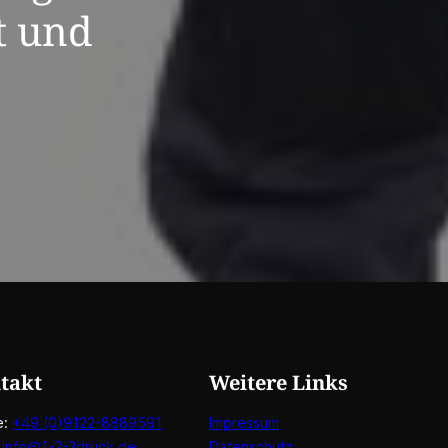
t und
takt
Weitere Links
e:
+49 (0)9122-8889591
Impressum
:
info@1-2-3druck.de
Datenschutz