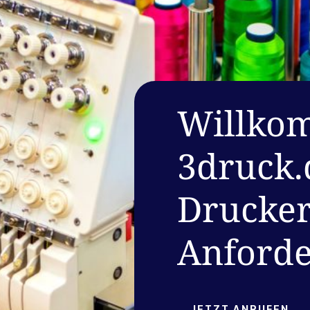
Willkom
3druck.
Druckere
Anford
JETZT ANRUFEN