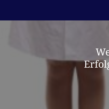
We
Erfol