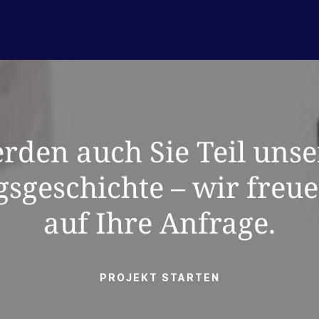
rden auch Sie Teil unse
gsgeschichte – wir freu
auf Ihre Anfrage.
PROJEKT STARTEN