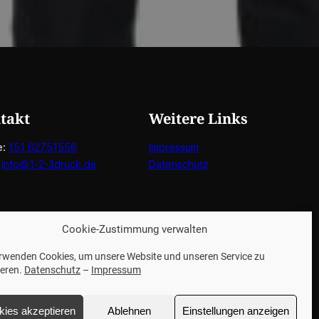
takt
Weitere Links
e:
151 62751556
Impressum
:
info@1-2-3druck.de
Datenschutz
Cookie-Zustimmung verwalten
erwenden Cookies, um unsere Website und unseren Service zu
ieren.
Datenschutz
–
Impressum
kies akzeptieren
Ablehnen
Einstellungen anzeigen