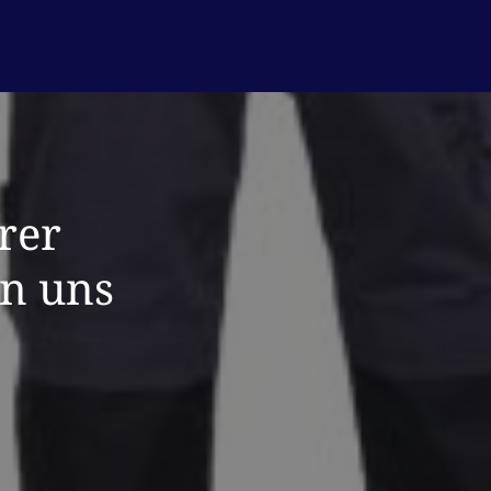
rer
en uns